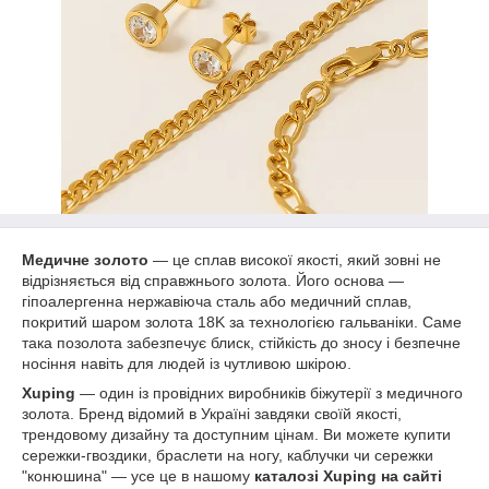
Медичне золото
— це сплав високої якості, який зовні не
відрізняється від справжнього золота. Його основа —
гіпоалергенна нержавіюча сталь або медичний сплав,
покритий шаром золота 18K за технологією гальваніки. Саме
така позолота забезпечує блиск, стійкість до зносу і безпечне
носіння навіть для людей із чутливою шкірою.
Xuping
— один із провідних виробників біжутерії з медичного
золота. Бренд відомий в Україні завдяки своїй якості,
трендовому дизайну та доступним цінам. Ви можете купити
сережки-гвоздики, браслети на ногу, каблучки чи сережки
"конюшина" — усе це в нашому
каталозі Xuping на сайті