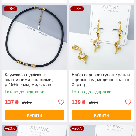
–28%
–28%
Каучукова підвіска, із
Набір сережки+кулон Крапля
золотистими вставками,
з цирконієм; медичне золото
р.45+5, 4мм, медсплав
Xuping
Xuping, позолото, 18К
Готово до відправки
Готово до відправки
137
139
₴
₴
191 ₴
193 ₴
Купити
Купити
–28%
–28%