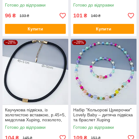
Xuping
Готово до відправки
Готово до відправки
96
101
₴
₴
133 ₴
140 ₴
Купити
Купити
–28%
–28%
Каучукова підвіска, із
Набір "Кольорові Цукерочки"
золотистою вставкою, р.45+5,
Lovely Baby – дитяча підвіска
медсплав Xuping, позолото,
та браслет Xuping
18К
Готово до відправки
Готово до відправки
104
109
₴
₴
145 ₴
151 ₴