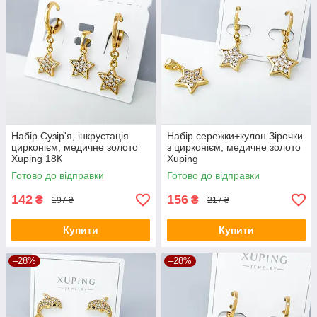
Набір Сузір'я, інкрустація
Набір сережки+кулон Зірочки
цирконієм, медичне золото
з цирконієм; медичне золото
Xuping 18К
Xuping
Готово до відправки
Готово до відправки
142
156
₴
₴
197 ₴
217 ₴
Купити
Купити
–28%
–28%