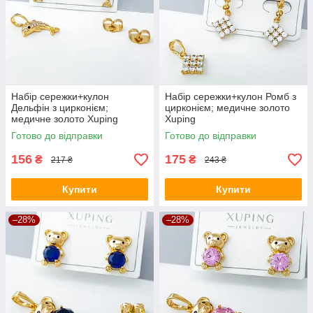
Набір сережки+кулон
Набір сережки+кулон Ромб з
Дельфін з цирконієм;
цирконієм; медичне золото
медичне золото Xuping
Xuping
Готово до відправки
Готово до відправки
156
175
₴
₴
217 ₴
243 ₴
Купити
Купити
–28%
–28%