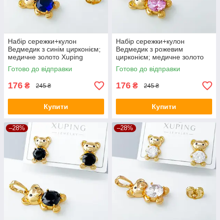
Набір сережки+кулон
Набір сережки+кулон
Ведмедик з синім цирконієм;
Ведмедик з рожевим
медичне золото Xuping
цирконієм; медичне золото
Xuping
Готово до відправки
Готово до відправки
176
176
₴
₴
245 ₴
245 ₴
Купити
Купити
–28%
–28%