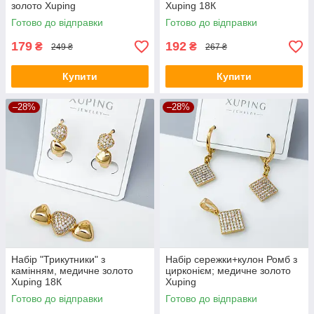
золото Xuping
Xuping 18К
Готово до відправки
Готово до відправки
179
192
₴
₴
249 ₴
267 ₴
Купити
Купити
–28%
–28%
Набір "Трикутники" з
Набір сережки+кулон Ромб з
камінням, медичне золото
цирконієм; медичне золото
Xuping 18К
Xuping
Готово до відправки
Готово до відправки