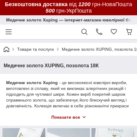
Безкоштовна доставка
від
1200
грн-НоваПошта
500
грн-УкрПошта
Медичне золото Xuping — інтернет-магазин ювелірної біжут
Товари та послуги
Медичне золото XUPING, позолота 1
Медичне золото XUPING, позолота 18К
Медичне золото Xuping
- це високоякісні ювелірні вироби,
виготовлені зі сплаву, який не викликає алергічних реакцій і
підходить для чутливої шкіри. Кожен виріб покритий шаром
справжнього золота, що забезпечує його блискучий вигляд і
довговічність. Колекція включає в себе різноманітні прикраси
- від елегантних сережок і браслетів до витончених кольє і
Показати все
каблучок. Медична позолотка Xuping поєднує в собі
вишуканий дизайн, високу якість та доступну ціну, що робить
його ідеальним вибором для тих, хто цінує стиль і комфорт.