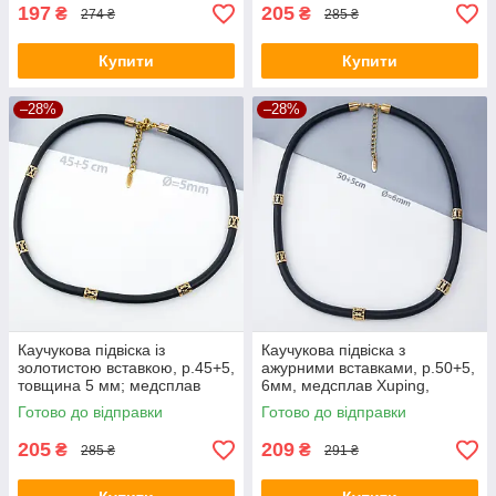
197
205
₴
₴
274 ₴
285 ₴
Купити
Купити
–28%
–28%
Каучукова підвіска із
Каучукова підвіска з
золотистою вставкою, р.45+5,
ажурними вставками, р.50+5,
товщина 5 мм; медсплав
6мм, медсплав Xuping,
Xuping 18К
позолото, 18К
Готово до відправки
Готово до відправки
205
209
₴
₴
285 ₴
291 ₴