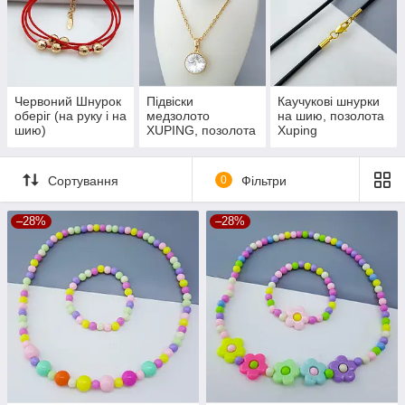
Червоний Шнурок
Підвіски
Каучукові шнурки
оберіг (на руку і на
медзолото
на шию, позолота
шию)
XUPING, позолота
Xuping
18К
Сортування
0
Фільтри
–28%
–28%