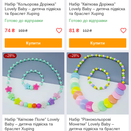
Набір "Кольорова Доріжка"
Набір "Квіткова Доріжка"
Lovely Baby – дитяча підвіска
Lovely Baby – дитяча підвіска
та браслет Xuping
та браслет Xuping
Готово до відправки
Готово до відправки
74
81
₴
₴
103 ₴
112 ₴
Купити
Купити
–28%
–28%
Набір "Квіткове Поле" Lovely
Набір "Різнокольорові
Baby – дитяча підвіска та
Монетки" Lovely Baby –
браслет Xuping
дитяча підвіска та браслет