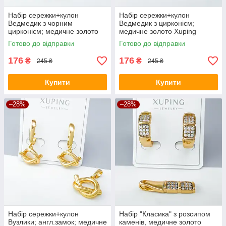
Набір сережки+кулон
Набір сережки+кулон
Ведмедик з чорним
Ведмедик з цирконієм;
цирконієм; медичне золото
медичне золото Xuping
Xuping
Готово до відправки
Готово до відправки
176
176
₴
₴
245 ₴
245 ₴
Купити
Купити
–28%
–28%
Набір сережки+кулон
Набір "Класика" з розсипом
Вузлики; англ.замок; медичне
каменів, медичне золото