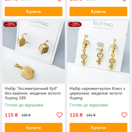
Купити
Купити
–28%
–28%
Набір "Ассиметричний Куб"
Набір сережки+кулон Ключ з
без каміння, медичне золото
цирконієм; медичне золото
Xuping 18К
Xuping
Готово до відправки
Готово до відправки
115
116
₴
₴
160 ₴
161 ₴
Купити
Купити