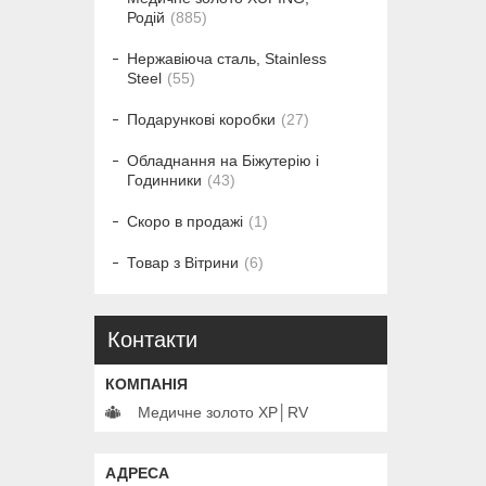
Родій
885
Нержавіюча сталь, Stainless
Steel
55
Подарункові коробки
27
Обладнання на Біжутерію і
Годинники
43
Скоро в продажі
1
Товар з Вітрини
6
Контакти
Медичне золото XP│RV