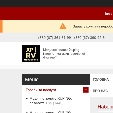
Без
Зараз у компанії нероб
+380 (67) 361-61-99
+380 (67) 360-92-34
Медичне золото Xuping —
інтернет-магазин ювелірної
біжутерії
ГОЛОВНА
Товари та послуги
ПРО НАС
Медичне золото XUPING,
позолота 18К
1445
Набори
Медичне золото XUPING,