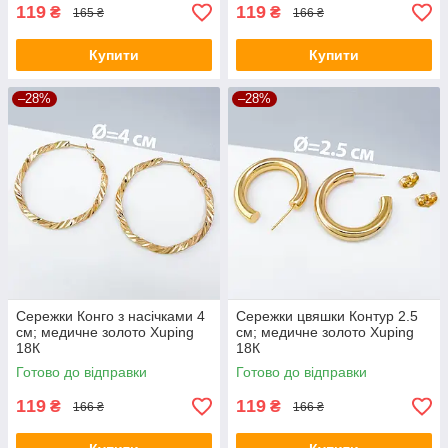
119
119
₴
₴
165 ₴
166 ₴
Купити
Купити
–28%
–28%
Сережки Конго з насічками 4
Сережки цвяшки Контур 2.5
см; медичне золото Xuping
см; медичне золото Xuping
18К
18К
Готово до відправки
Готово до відправки
119
119
₴
₴
166 ₴
166 ₴