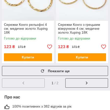
Сережки Конго рельєфні 4
Сережки Конго з грецьким
см; медичне золото Xuping
візерунком 4 см; медичне
18К
золото Xuping 18К
Готово до відправки
Готово до відправки
123
123
₴
₴
171 ₴
171 ₴
Купити
Купити
Показати ще
1
/ 2
Про нас
100% позитивних з 382 відгуків за рік