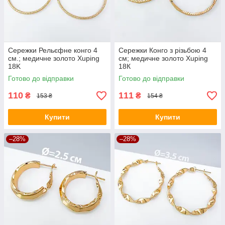
Сережки Рельєфне конго 4
Сережки Конго з різьбою 4
см.; медичне золото Xuping
см; медичне золото Xuping
18K
18К
Готово до відправки
Готово до відправки
110
111
₴
₴
153 ₴
154 ₴
Купити
Купити
–28%
–28%