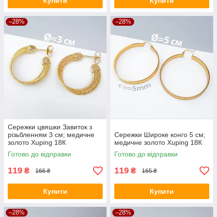
Купити
Купити
–28%
–28%
Сережки цвяшки Завиток з
різьбленням 3 см; медичне
Сережки Широке конго 5 см;
золото Xuping 18К
медичне золото Xuping 18К
Готово до відправки
Готово до відправки
119
119
₴
₴
166 ₴
165 ₴
Купити
Купити
–28%
–28%