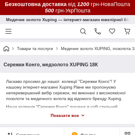
Безкоштовна доставка
від
1200
грн-НоваПошта
500
грн-УкрПошта
Медичне золото Xuping — інтернет-магазин ювелірної біжут
Товари та послуги
Медичне золото XUPING, позолота 1
Сережки Конго, медзолото XUPING 18К
Ласкаво просимо до нашої колекції "Сережки Конго"! У
нашому інтернет-магазині Xuping Рівне ми пропонуємо
неперевершений вибір сережок, які виконані з високоякісної
позолоти та медичного золота від відомого бренду Xuping.
Наша колекція "Сережки Конго" поєднує в собі стильний
дизайн і надійну якість матеріалів. Кожна пара сережок
Показати все
ретельно виготовляється з використанням передових
технологій та досвіду майстрів-ювелірів. Ми ретельно дбаємо
про кожну деталь, щоб забезпечити незрівнянний вигляд та
Сортування
0
Фільтри