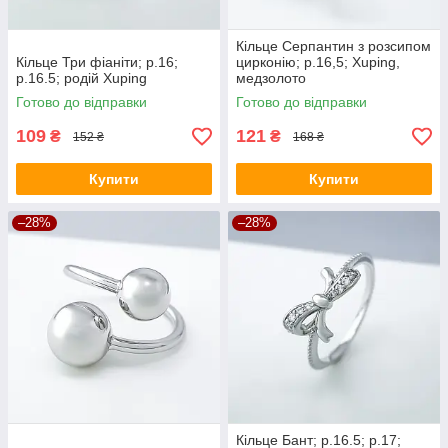
Кільце Серпантин з розсипом
Кільце Три фіаніти; р.16;
цирконію; р.16,5; Xuping,
р.16.5; родій Xuping
медзолото
Готово до відправки
Готово до відправки
109
121
₴
₴
152 ₴
168 ₴
Купити
Купити
–28%
–28%
Кільце Бант; р.16.5; р.17;