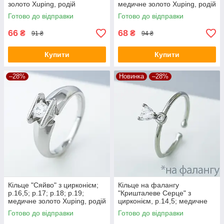
золото Xuping, родій
медичне золото Xuping, родій
Готово до відправки
Готово до відправки
66
68
₴
₴
91 ₴
94 ₴
Купити
Купити
–28%
Новинка
–28%
Кільце "Сяйво" з цирконієм;
Кільце на фалангу
р.16,5; р.17; р.18; р.19;
"Кришталеве Серце" з
медичне золото Xuping, родій
цирконієм, р.14,5; медичне
золото Xuping, родій
Готово до відправки
Готово до відправки