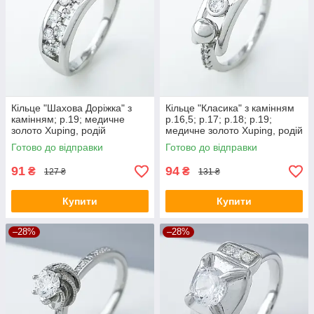
Кільце "Шахова Доріжка" з
Кільце "Класика" з камінням
камінням; р.19; медичне
р.16,5; р.17; р.18; р.19;
золото Xuping, родій
медичне золото Xuping, родій
Готово до відправки
Готово до відправки
91
94
₴
₴
127 ₴
131 ₴
Купити
Купити
–28%
–28%