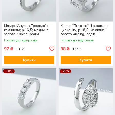
Кільце "Ажурна Троянда" з
Кільце "Печатка" зі вставкою
камінням; р.16,5; медичне
цирконію, р.18,5; медичне
золото Xuping, родій
золото Xuping, родій
Готово до відправки
Готово до відправки
97
98
₴
₴
135 ₴
137 ₴
Купити
Купити
–28%
–28%