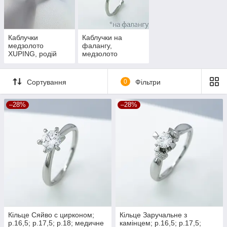
Каблучки
Каблучки на
медзолото
фалангу,
XUPING, родій
медзолото
XUPING, родій
Сортування
0
Фільтри
–28%
–28%
Кільце Сяйво с цирконом;
Кільце Заручальне з
р.16,5; р.17,5; р.18; медичне
камінцем; р.16,5; р.17,5;