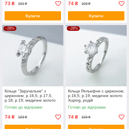
73
74
₴
₴
101 ₴
103 ₴
Купити
Купити
–28%
–28%
Кільце "Заручальне" з
Кільце Рельефне с цирконом;
цирконієм; р.16,5; р.17,5;
р.16,5; р.19; медичне золото
р.18; р.19; медичне золото
Xuping, родій
Xuping, родій
Готово до відправки
Готово до відправки
74
74
₴
₴
103 ₴
103 ₴