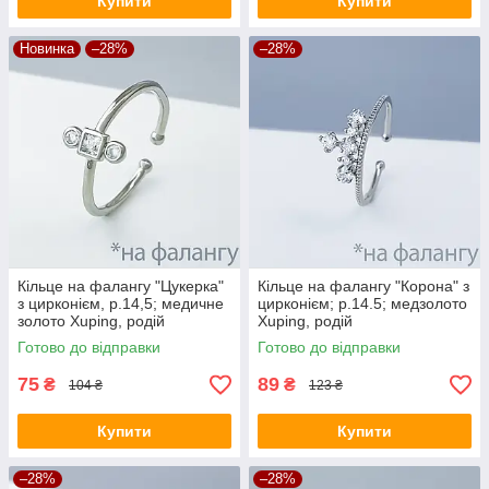
Купити
Купити
Новинка
–28%
–28%
Кільце на фалангу "Цукерка"
Кільце на фалангу "Корона" з
з цирконієм, р.14,5; медичне
цирконієм; р.14.5; медзолото
золото Xuping, родій
Xuping, родій
Готово до відправки
Готово до відправки
75
89
₴
₴
104 ₴
123 ₴
Купити
Купити
–28%
–28%