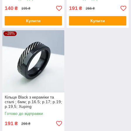
140
191
₴
₴
195 ₴
266 ₴
Купити
Купити
–28%
Кільце Black з кераміки та
сталі ; 6мм; р.16.5; р.17; р.19;
р.19,5; Xuping
Готово до відправки
191
₴
266 ₴