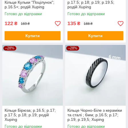
Кільце Кульки "Поцілунок";
р.17.5; р.18; р.19; р.19.5;
р.16.5+; родій Xuping
родій Xuping
Готово до відправки
Готово до відправки
122
135
₴
₴
169 ₴
188 ₴
Купити
Купити
–28%
–28%
Кільце Бірюза; р.16.5; р.17;
Кільце Чорно-Біле з кераміки
р.17.5; р.18; р.19; родій
та сталі ; 6мм; р.16.5; р.17;
Xuping
р.19; р.19,5; Xuping
Готово до відправки
Готово до відправки