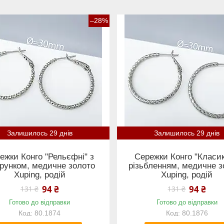
–28%
Залишилось 29 днів
Залишилось 29 днів
ежки Конго "Рельєфні" з
Сережки Конго "Класик
ерунком, медичне золото
різьбленням, медичне з
Xuping, родій
Xuping, родій
94 ₴
94 ₴
131 ₴
131 ₴
Готово до відправки
Готово до відправки
80.1874
80.1876