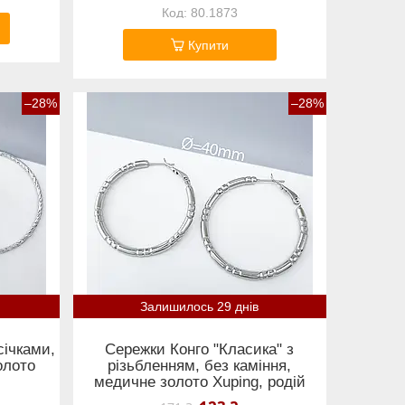
80.1873
Купити
–28%
–28%
Залишилось 29 днів
січками,
Сережки Конго "Класика" з
олото
різьбленням, без каміння,
медичне золото Xuping, родій