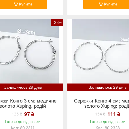
Купити
Купити
–28%
Залишилось 29 днів
Залишилось 29 днів
жки Конго 3 см; медичне
Сережки Конго 4 см; ме
золото Xuping, родій
золото Xuping; роді
97 ₴
111 ₴
135 ₴
154 ₴
Готово до відправки
Готово до відправки
80.2311
80.2328