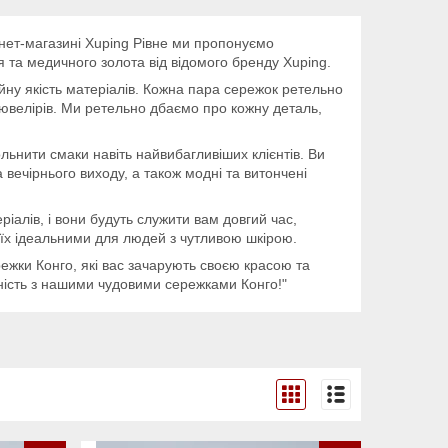
нет-магазині Xuping Рівне ми пропонуємо
я та медичного золота від відомого бренду Xuping.
ійну якість матеріалів. Кожна пара сережок ретельно
-ювелірів. Ми ретельно дбаємо про кожну деталь,
льнити смаки навіть найвибагливіших клієнтів. Ви
а вечірнього виходу, а також модні та витончені
ріалів, і вони будуть служити вам довгий час,
ть їх ідеальними для людей з чутливою шкірою.
режки Конго, які вас зачарують своєю красою та
ність з нашими чудовими сережками Конго!"