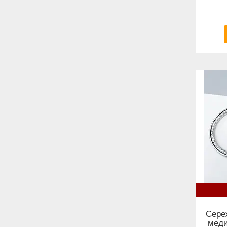
Сере
меди