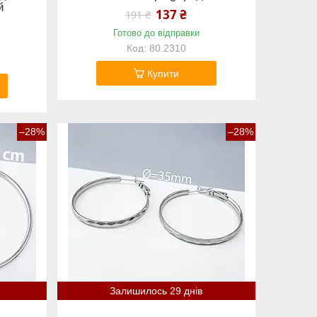
й
137 ₴
191 ₴
Готово до відправки
80.2310
Купити
–28%
–28%
Залишилось 29 днів