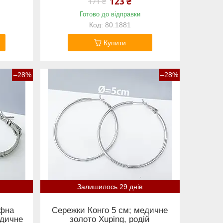
123 ₴
171 ₴
Готово до відправки
80.1881
Купити
–28%
–28%
Залишилось 29 днів
єфна
Сережки Конго 5 см; медичне
едичне
золото Xuping, родій