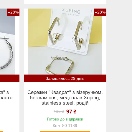
–28%
–28%
Залишилось 29 днів
а" з
Сережки "Квадрат" з візерунком,
олото
без каміння, медсплав Xuping,
stainless steel, родій
97 ₴
135 ₴
Готово до відправки
80.1189