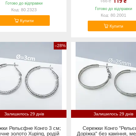
119 ₴
166 ₴
Готово до відправки
Готово до відправки
80.2323
80.2001
Купити
Купити
–28%
Залишилось 29 днів
Залишилось 29 днів
жки Рельєфне Конго 3 см;
Сережки Конго "Рель
чне золото Xuping, родій
Доріжка" без каміння, м