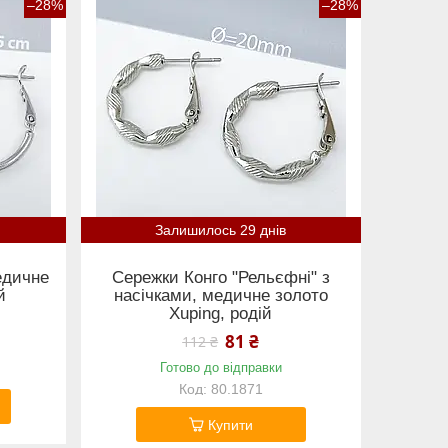
–28%
–28%
Залишилось 29 днів
едичне
Сережки Конго "Рельєфні" з
й
насічками, медичне золото
Xuping, родій
81 ₴
112 ₴
Готово до відправки
80.1871
Купити