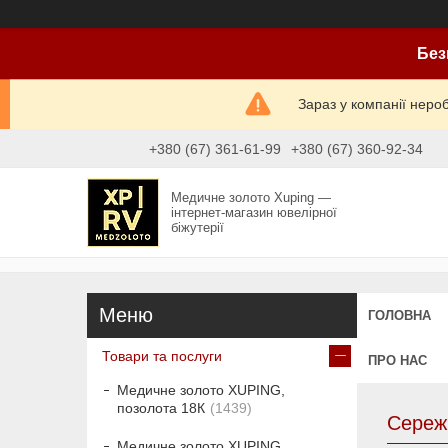
Без
Зараз у компанії неро
+380 (67) 361-61-99
+380 (67) 360-92-34
Медичне золото Xuping —
інтернет-магазин ювелірної
біжутерії
ГОЛОВНА
Товари та послуги
ПРО НАС
Медичне золото XUPING,
позолота 18К
1439
Сереж
Медичне золото XUPING,