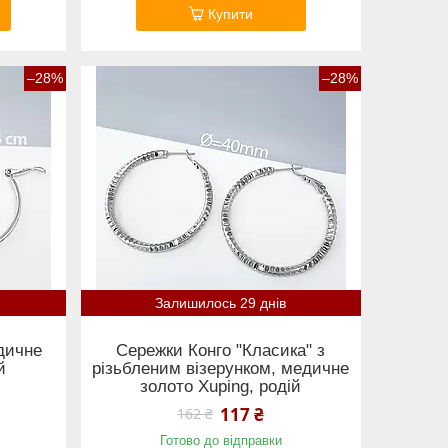
Купити
–28%
–28%
Залишилось 29 днів
дичне
Сережки Конго "Класика" з
й
різьбленим візерунком, медичне
золото Xuping, родій
117 ₴
162 ₴
Готово до відправки