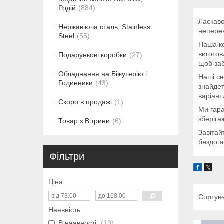
Родій
884
Ласкаво
Нержавіюча сталь, Stainless
неперев
Steel
55
Наша ко
виготов
Подарункові коробки
27
щоб заб
Обладнання на Біжутерію і
Наші се
Годинники
43
знайдет
варіант
Скоро в продажі
1
Ми гара
зберіга
Товар з Вітрини
6
Завітай
бездога
Фільтри
Ціна
Наявність
В наявності
19