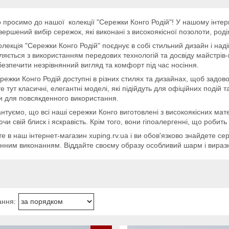
 просимо до нашої колекції "Сережки Конго Родій"! У нашому інтер
ершений вибір сережок, які виконані з високоякісної позолоти, роді
лекція "Сережки Конго Родій" поєднує в собі стильний дизайн і над
ляється з використанням передових технологій та досвіду майстрів
езпечити незрівнянний вигляд та комфорт під час носіння.
режки Конго Родій доступні в різних стилях та дизайнах, щоб задово
е тут класичні, елегантні моделі, які підійдуть для офіційних подій т
и для повсякденного використання.
нтуємо, що всі наші сережки Конго виготовлені з високоякісних мате
ючи свій блиск і яскравість. Крім того, вони гіпоалергенні, що роби
те в наш інтернет-магазин xuping.rv.ua і ви обов'язково знайдете се
нним виконанням. Віддайте своєму образу особливий шарм і вираз