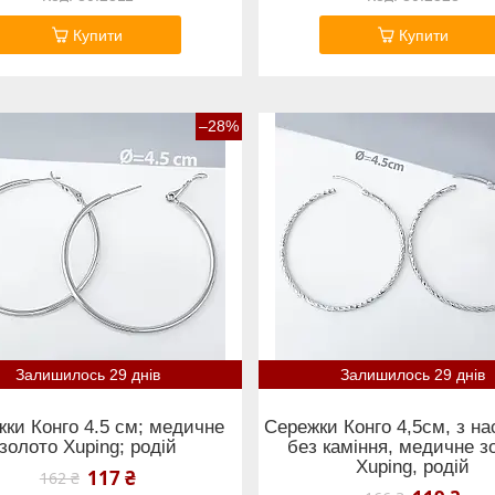
Купити
Купити
–28%
Залишилось 29 днів
Залишилось 29 днів
ки Конго 4.5 см; медичне
Сережки Конго 4,5см, з на
золото Xuping; родій
без каміння, медичне з
Xuping, родій
117 ₴
162 ₴