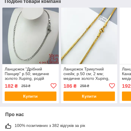
Подібні товари компанії
Ланцюжок "Дрібний
Ланцюжок Трикутний
Ланц
Панцир" р.50; медичне
снейк; р.50 см; 2 мм;
Кана
золото Xuping, родій
медичне золото Xuping,
меди
позолота 18К
роді
182
186
192
₴
₴
253 ₴
258 ₴
Купити
Купити
Про нас
100% позитивних з 382 відгуків за рік