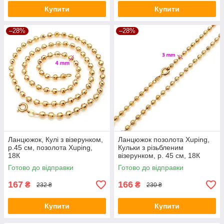
Купити
Купити
–28%
–28%
Ланцюжок, Кулі з візерунком,
Ланцюжок позолота Xuping,
р.45 см, позолота Xuping,
Кульки з різьбленим
18К
візерунком, р. 45 см, 18К
Готово до відправки
Готово до відправки
167
166
₴
₴
232 ₴
230 ₴
Купити
Купити