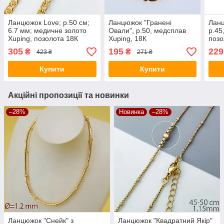
Ланцюжок Love; р.50 см;
Ланцюжок "Гранені
Ланц
6.7 мм; медичне золото
Овали", р.50, медсплав
р.45
Xuping, позолота 18К
Xuping, 18К
позо
305
195
229
₴
₴
423 ₴
271 ₴
Купити
Купити
Акційні пропозиції та новинки
–28%
Новинка
–28%
Ланцюжок "Снейк" з
Ланцюжок "Квадратний Якір"