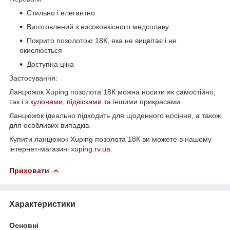
Стильно і елегантно
Виготовлений з високоякісного медсплаву
Покрито позолотою 18К, яка не вицвітає і не
окислюється
Доступна ціна
Застосування:
Ланцюжок Xuping позолота 18К можна носити як самостійно,
так і з
кулонами
,
підвісками
та іншими прикрасами.
Ланцюжок ідеально підходить для щоденного носіння, а також
для особливих випадків.
Купити ланцюжок Xuping позолота 18К ви можете в нашому
інтернет-магазині
xuping.rv.ua
.
Приховати
Характеристики
Основні