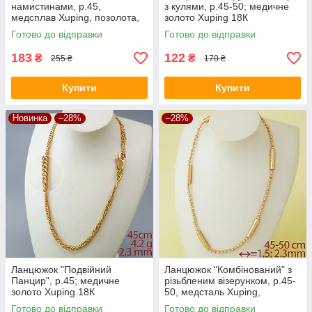
намистинами, р.45,
з кулями, р.45-50; медичне
медсплав Xuping, позолота,
золото Xuping 18К
18К
Готово до відправки
Готово до відправки
183
122
₴
₴
255 ₴
170 ₴
Купити
Купити
Новинка
–28%
–28%
Ланцюжок "Подвійний
Ланцюжок "Комбінований" з
Панцир", р.45; медичне
різьбленим візерунком, р.45-
золото Xuping 18К
50, медсталь Xuping,
позолота, 18К
Готово до відправки
Готово до відправки