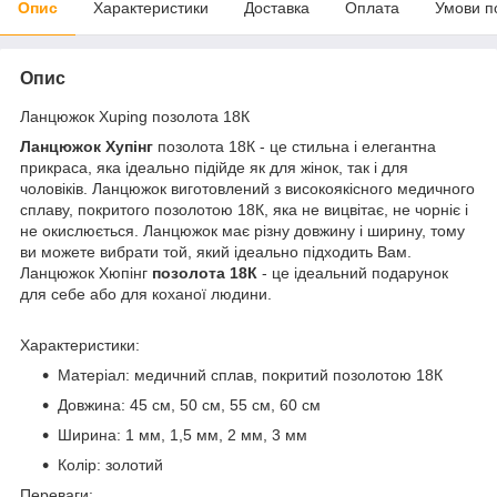
Опис
Характеристики
Доставка
Оплата
Умови п
Опис
Ланцюжок Xuping позолота 18К
Ланцюжок Хупінг
позолота 18К - це стильна і елегантна
прикраса, яка ідеально підійде як для жінок, так і для
чоловіків. Ланцюжок виготовлений з високоякісного медичного
сплаву, покритого позолотою 18К, яка не вицвітає, не чорніє і
не окислюється. Ланцюжок має різну довжину і ширину, тому
ви можете вибрати той, який ідеально підходить Вам.
Ланцюжок Хюпінг
позолота 18К
- це ідеальний подарунок
для себе або для коханої людини.
Характеристики:
Матеріал: медичний сплав, покритий позолотою 18К
Довжина: 45 см, 50 см, 55 см, 60 см
Ширина: 1 мм, 1,5 мм, 2 мм, 3 мм
Колір: золотий
Переваги: