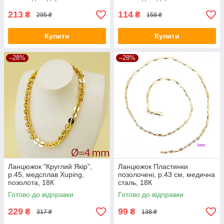
213
114
₴
₴
295 ₴
158 ₴
Купити
Купити
–28%
–28%
Ланцюжок "Круглий Якір",
Ланцюжок Пластинки
р.45, медсплав Xuping,
позолочені, р.43 см, медична
позолота, 18К
сталь, 18К
Готово до відправки
Готово до відправки
229
99
₴
₴
317 ₴
138 ₴