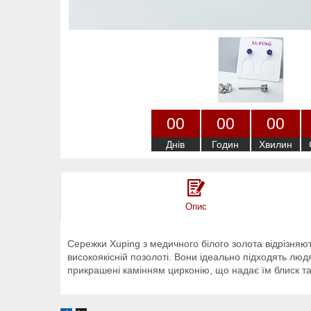
0
0
0
0
0
0
Днів
Годин
Хвилин
Опис
Сережки Xuping з медичного білого золота відрізняют
високоякісній позолоті. Вони ідеально підходять люд
прикрашені камінням цирконію, що надає їм блиск та