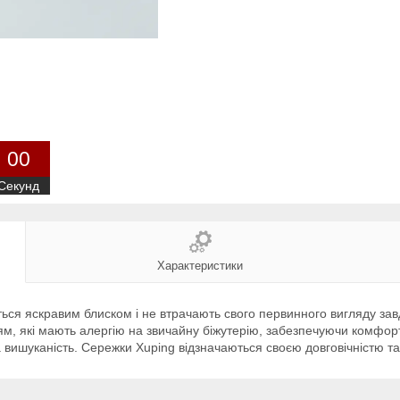
0
0
Секунд
Характеристики
ься яскравим блиском і не втрачають свого первинного вигляду завд
ям, які мають алергію на звичайну біжутерію, забезпечуючи комфорт
 вишуканість. Сережки Xuping відзначаються своєю довговічністю т