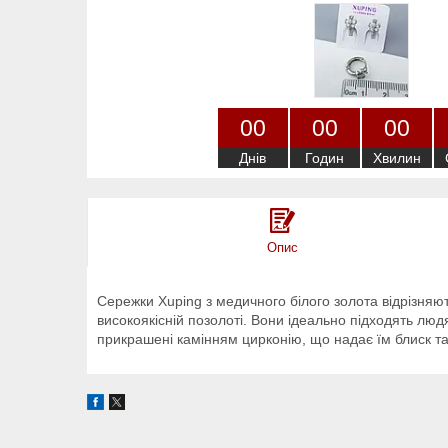
0
0
0
0
0
0
Днів
Годин
Хвилин
Опис
Сережки Xuping з медичного білого золота відрізняют
високоякісній позолоті. Вони ідеально підходять люд
прикрашені камінням цирконію, що надає їм блиск та