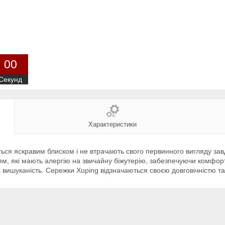
0
0
Секунд
Характеристики
ься яскравим блиском і не втрачають свого первинного вигляду завд
ям, які мають алергію на звичайну біжутерію, забезпечуючи комфорт
 вишуканість. Сережки Xuping відзначаються своєю довговічністю т