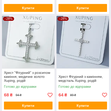
Купити
Купити
–28%
–28%
Хрест "Фігурний" з розсипом
каміння, медичне золото
Хрест Фігурний з камінням,
Xuping, родій
медсталь Xuping, родій
Готово до відправки
Готово до відправки
68
64
₴
₴
94 ₴
89 ₴
Купити
Купити