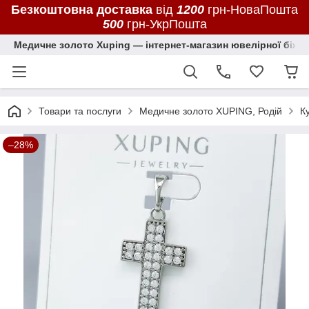
Безкоштовна доставка
від
1200
грн-НоваПошта
500
грн-УкрПошта
Медичне золото Xuping — інтернет-магазин ювелірної біжут
Товари та послуги
Медичне золото XUPING, Родій
К
–28%