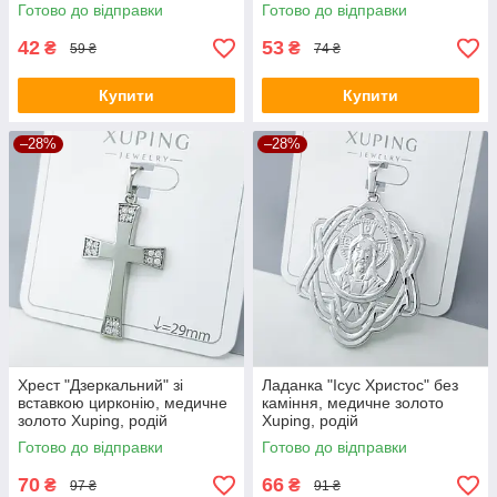
Готово до відправки
Готово до відправки
42
53
₴
₴
59 ₴
74 ₴
Купити
Купити
–28%
–28%
Хрест "Дзеркальний" зі
Ладанка "Ісус Христос" без
вставкою цирконію, медичне
каміння, медичне золото
золото Xuping, родій
Xuping, родій
Готово до відправки
Готово до відправки
70
66
₴
₴
97 ₴
91 ₴