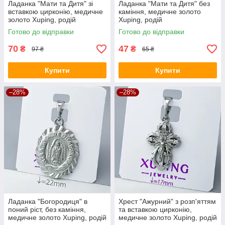
Ладанка "Мати та Дитя" зі
Ладанка "Мати та Дитя" без
вставкою цирконію, медичне
каміння, медичне золото
золото Xuping, родій
Xuping, родій
Готово до відправки
Готово до відправки
70
47
₴
₴
97 ₴
65 ₴
Купити
Купити
–28%
–28%
Ладанка "Богородиця" в
Хрест "Ажурний" з розп'яттям
поний ріст, без каміння,
та вставкою цирконію,
медичне золото Xuping, родій
медичне золото Xuping, родій