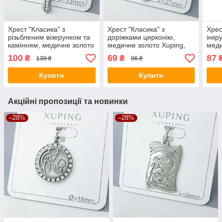
Хрест "Класика" з
Хрест "Класика" з
Хрес
різьбленим візерунком та
доріжками цирконію,
інкр
камінням, медичне золото
медичне золото Xuping,
меди
Xuping, родій
родій
роді
100
69
87
₴
₴
139 ₴
96 ₴
Купити
Купити
Акційні пропозиції та новинки
–28%
–28%