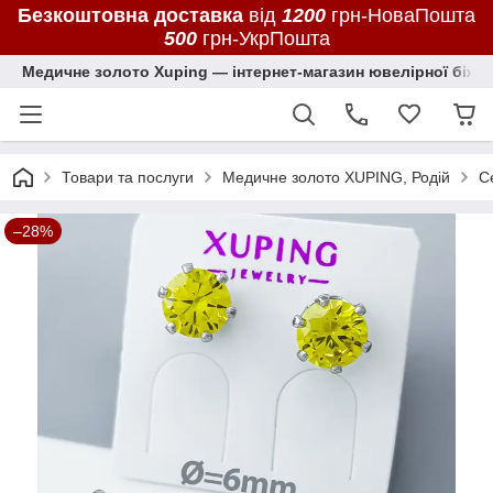
Безкоштовна доставка
від
1200
грн-НоваПошта
500
грн-УкрПошта
Медичне золото Xuping — інтернет-магазин ювелірної біжут
Товари та послуги
Медичне золото XUPING, Родій
С
–28%