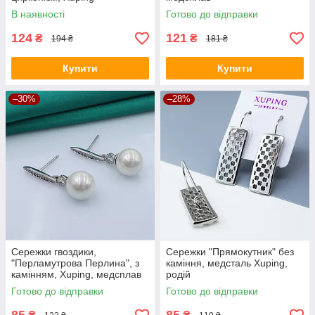
В наявності
Готово до відправки
124
121
₴
₴
194 ₴
181 ₴
Купити
Купити
–30%
–28%
Сережки гвоздики,
Сережки "Прямокутник" без
"Перламутрова Перлина", з
каміння, медсталь Xuping,
камінням, Xuping, медсплав
родій
Готово до відправки
Готово до відправки