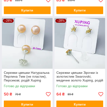
85
85
₴
₴
122 ₴
119 ₴
Купити
Купити
–28%
–28%
Сережки цвяшки Натуральна
Сережки цвяшки Зірочки із
Перлина 7мм (не пластик),
золотистим Swarovski,
Персикові, родій Xuping
медичне золото Xuping, родій
Готово до відправки
Готово до відправки
50
64
₴
₴
70 ₴
89 ₴
Купити
Купити