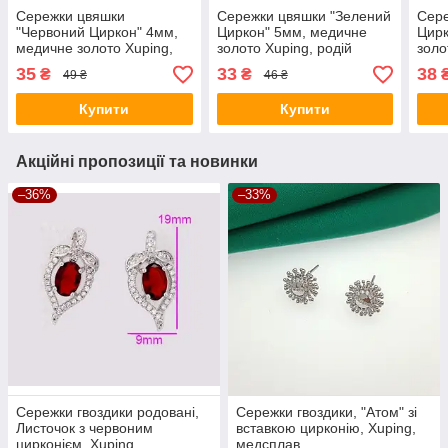
Сережки цвяшки
Сережки цвяшки "Зелений
Сере
"Червоний Циркон" 4мм,
Циркон" 5мм, медичне
Цирк
медичне золото Xuping,
золото Xuping, родій
золо
родій
35
33
38
₴
₴
49 ₴
46 ₴
Купити
Купити
Акційні пропозиції та новинки
–36%
–33%
Сережки гвоздики родовані,
Сережки гвоздики, "Атом" зі
Листочок з червоним
вставкою цирконію, Xuping,
цирконієм, Xuping
медсплав