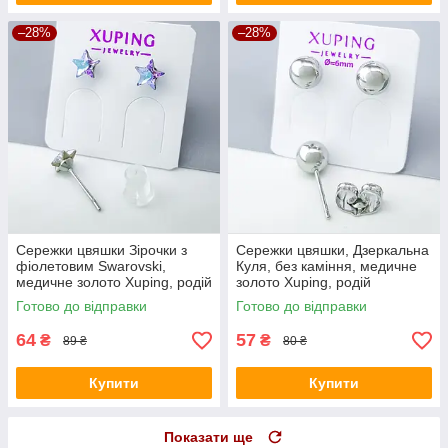
–28%
–28%
Сережки цвяшки Зірочки з
Сережки цвяшки, Дзеркальна
фіолетовим Swarovski,
Куля, без каміння, медичне
медичне золото Xuping, родій
золото Xuping, родій
Готово до відправки
Готово до відправки
64
57
₴
₴
89 ₴
80 ₴
Купити
Купити
Показати ще