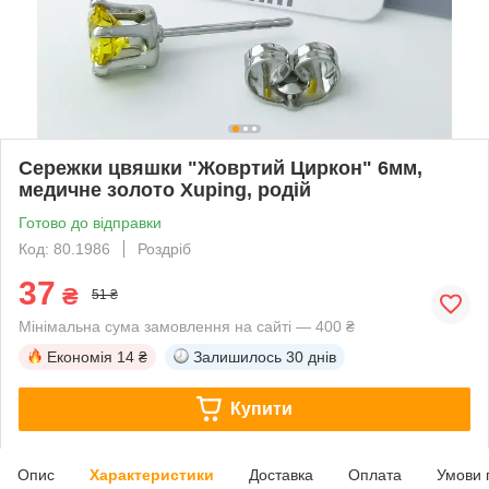
Сережки цвяшки "Жовртий Циркон" 6мм,
медичне золото Xuping, родій
Готово до відправки
Код: 80.1986
Роздріб
37
₴
51 ₴
Мінімальна сума замовлення на сайті — 400 ₴
Економія
14 ₴
Залишилось
30 днів
Купити
Опис
Характеристики
Доставка
Оплата
Умови 