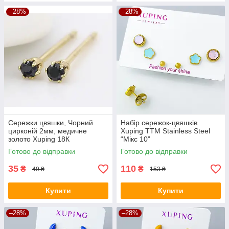
–28%
–28%
Сережки цвяшки, Чорний
Набір сережок-цвяшків
цирконій 2мм, медичне
Xuping TTM Stainless Steel
золото Xuping 18К
“Мікс 10”
Готово до відправки
Готово до відправки
35
110
₴
₴
49 ₴
153 ₴
Купити
Купити
–28%
–28%