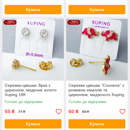
Купити
Купити
–28%
–28%
Сережки-цвяшки Зірка з
Сережки цвяшки "Слоненя" з
цирконієм; медичне золото
рожевою емаллю та
Xuping 18K
цирконієм, медзолото Xuping
позолота 18К
Готово до відправки
Готово до відправки
55
60
₴
₴
77 ₴
83 ₴
Купити
Купити