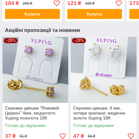
18K
18K
184
121
173
₴
₴
255 ₴
169 ₴
Купити
Купити
Акційні пропозиції та новинки
–28%
–28%
Сережки цвяшки "Рожевий
Сережки-цвяшки, 6 мм,
Циркон" 4мм, медзолото
чотири крапани; медичне
Xuping позолота 18К
золото Xuping 18К
Готово до відправки
Готово до відправки
37
47
₴
₴
51 ₴
66 ₴