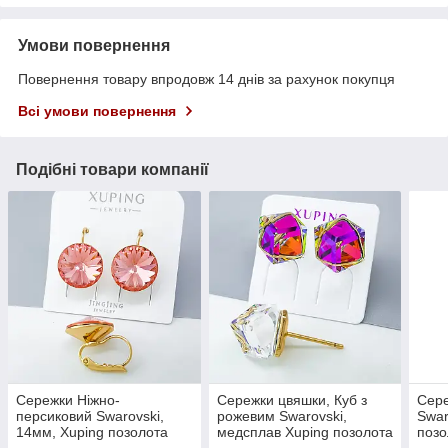
Умови повернення
Повернення товару впродовж 14 днів за рахунок покупця
Всі умови повернення
Подібні товари компанії
Сережки Ніжно-
Сережки цвяшки, Куб з
Сер
персиковий Swarovski,
рожевим Swarovski,
Swar
14мм, Xuping позолота
медсплав Xuping позолота
позо