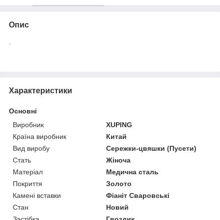
Опис
.
Характеристики
Основні
Виробник
XUPING
Країна виробник
Китай
Вид виробу
Сережки-цвяшки (Пусети)
Стать
Жіноча
Матеріал
Медична сталь
Покриття
Золото
Камені вставки
Фіаніт Сваровські
Стан
Новий
Застібка
Гвоздик