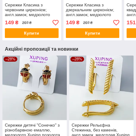
Сережки Класика з
Сережки Класика з
Сер
червоним цирконієм;
дзеркальним цирконієм;
квад
англ.замок; медзолото
англ.замок; медзолото
англ
Xuping 18К
Xuping 18К
Xupi
149
149
151
₴
₴
207 ₴
207 ₴
Купити
Купити
Акційні пропозиції та новинки
–28%
–28%
Сережки дитячі "Сонечко" з
Сережки Рельєфна
різнобарвною емаллю,
Стежинка, без каменів,
медзолото Xuping позолота
англ.замок, медсплав Xuping