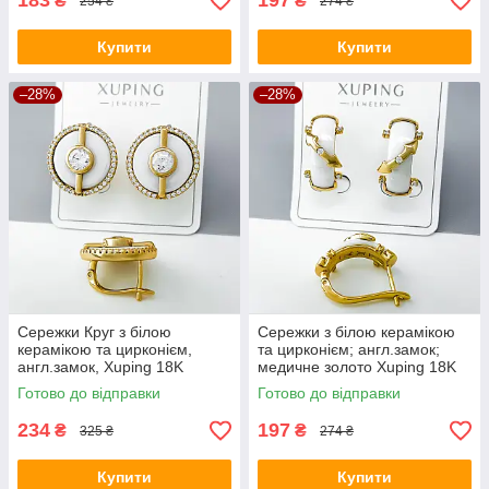
183
197
₴
₴
254 ₴
274 ₴
Купити
Купити
–28%
–28%
Сережки Круг з білою
Сережки з білою керамікою
керамікою та цирконієм,
та цирконієм; англ.замок;
англ.замок, Xuping 18K
медичне золото Xuping 18K
Готово до відправки
Готово до відправки
234
197
₴
₴
325 ₴
274 ₴
Купити
Купити