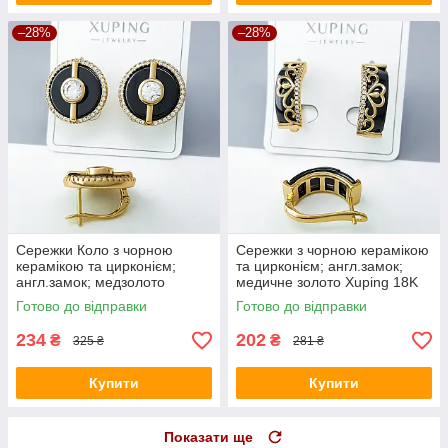
–28%
–28%
Сережки Коло з чорною
Сережки з чорною керамікою
керамікою та цирконієм;
та цирконієм; англ.замок;
англ.замок; медзолото
медичне золото Xuping 18K
Xuping 18K
Готово до відправки
Готово до відправки
234
202
₴
₴
325 ₴
281 ₴
Купити
Купити
Показати ще