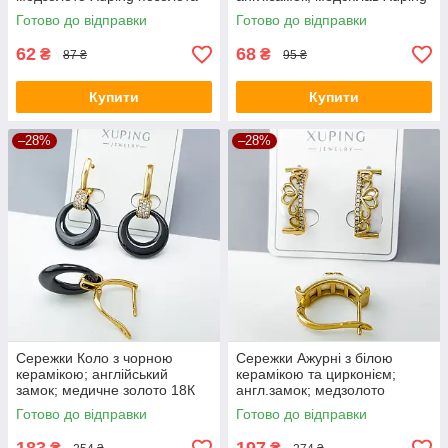
18К, дитячі
позолота 18K
Готово до відправки
Готово до відправки
62
68
₴
₴
87 ₴
95 ₴
Купити
Купити
–28%
–28%
Сережки Коло з чорною
Сережки Ажурні з білою
керамікою; англійський
керамікою та цирконієм;
замок; медичне золото 18К
англ.замок; медзолото
Xuping
Xuping 18K
Готово до відправки
Готово до відправки