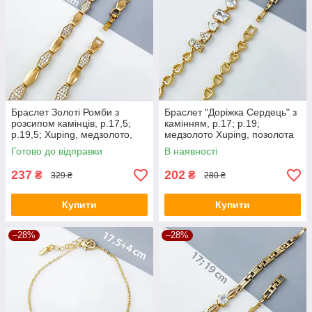
Браслет Золоті Ромби з
Браслет "Доріжка Сердець" з
розсипом камінців, р.17,5;
камінням, р.17; р.19;
р.19,5; Xuping, медзолото,
медзолото Xuping, позолота
18К
18К
Готово до відправки
В наявності
237
202
₴
₴
329 ₴
280 ₴
Купити
Купити
–28%
–28%