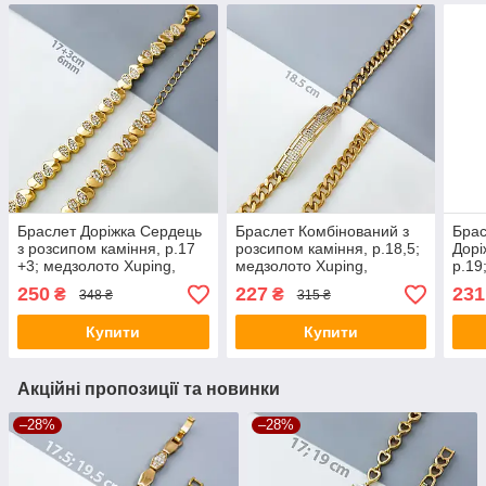
Браслет Доріжка Сердець
Браслет Комбінований з
Брас
з розсипом каміння, р.17
розсипом каміння, р.18,5;
Дорі
+3; медзолото Xuping,
медзолото Xuping,
р.19
позолота 18К
позолота 18К
позо
250
227
231
₴
₴
348 ₴
315 ₴
Купити
Купити
Акційні пропозиції та новинки
–28%
–28%