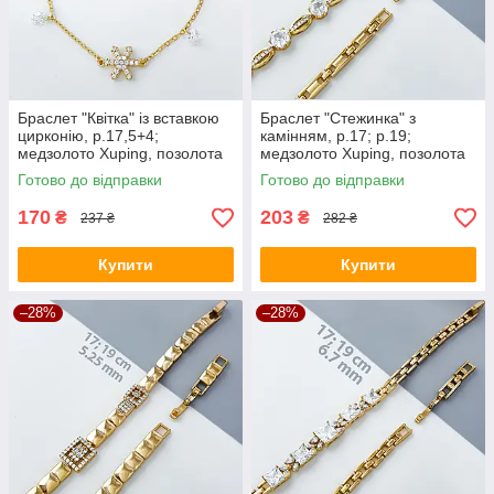
Браслет "Квітка" із вставкою
Браслет "Стежинка" з
цирконію, р.17,5+4;
камінням, р.17; р.19;
медзолото Xuping, позолота
медзолото Xuping, позолота
18К
18К
Готово до відправки
Готово до відправки
170
203
₴
₴
237 ₴
282 ₴
Купити
Купити
–28%
–28%