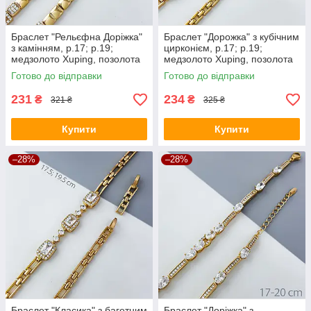
Браслет "Рельєфна Доріжка"
Браслет "Дорожка" з кубічним
з камінням, р.17; р.19;
цирконієм, р.17; р.19;
медзолото Xuping, позолота
медзолото Xuping, позолота
18К
18К
Готово до відправки
Готово до відправки
231
234
₴
₴
321 ₴
325 ₴
Купити
Купити
–28%
–28%
Браслет "Класика" з багетним
Браслет "Доріжка" з