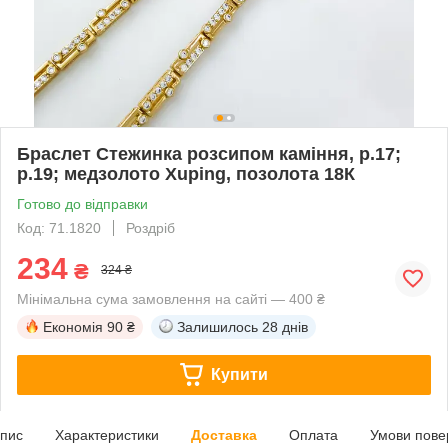
Браслет Стежинка розсипом каміння, р.17;
р.19; медзолото Xuping, позолота 18К
Готово до відправки
Код: 71.1820
Роздріб
234
₴
324 ₴
Мінімальна сума замовлення на сайті — 400 ₴
Економія
90 ₴
Залишилось
28 днів
Купити
пис
Характеристики
Доставка
Оплата
Умови пове