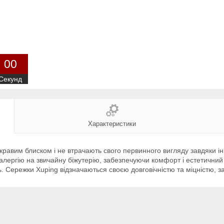
0
0
Секунд
Характеристики
равим блиском і не втрачають свого первинного вигляду завдяки інн
 алергію на звичайну біжутерію, забезпечуючи комфорт і естетичний
ь. Сережки Xuping відзначаються своєю довговічністю та міцністю,