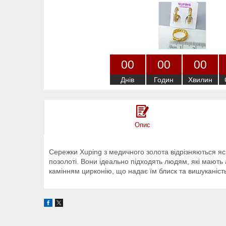
0
0
0
0
0
0
Днів
Годин
Хвилин
Опис
Сережки Xuping з медичного золота відрізняються яск
позолоті. Вони ідеально підходять людям, які мають
камінням цирконію, що надає їм блиск та вишуканіст