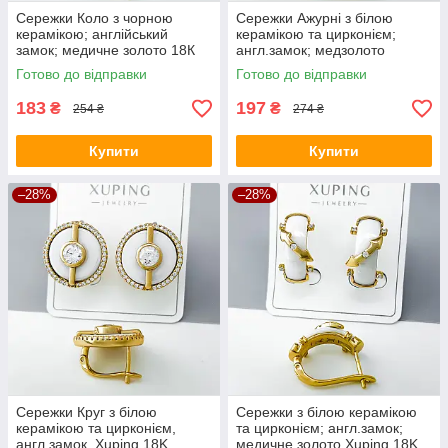
Сережки Коло з чорною
Сережки Ажурні з білою
керамікою; англійський
керамікою та цирконієм;
замок; медичне золото 18К
англ.замок; медзолото
Xuping
Xuping 18K
Готово до відправки
Готово до відправки
183
197
₴
₴
254 ₴
274 ₴
Купити
Купити
–28%
–28%
Сережки Круг з білою
Сережки з білою керамікою
керамікою та цирконієм,
та цирконієм; англ.замок;
англ.замок, Xuping 18K
медичне золото Xuping 18K