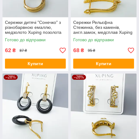
Сережки дитячі "Сонечко" з
Сережки Рельєфна
різнобарвною емаллю,
Стежинка, без каменів,
медзолото Xuping позолота
англ.замок, медсплав Xuping
18К, дитячі
позолота 18K
Готово до відправки
Готово до відправки
62
68
₴
₴
87 ₴
95 ₴
Купити
Купити
–28%
–28%