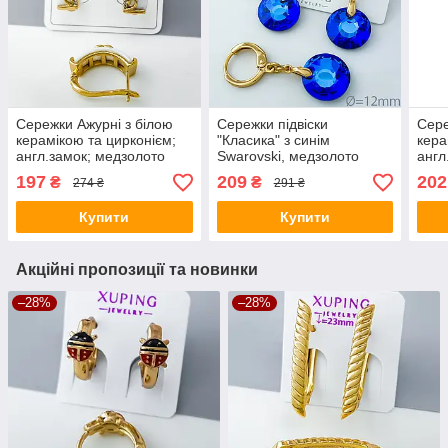
Сережки Ажурні з білою
Сережки підвіски
Сере
керамікою та цирконієм;
"Класика" з синім
кера
англ.замок; медзолото
Swarovski, медзолото
англ
Xuping 18K
Xuping позолота 18К
золо
197
209
202
₴
₴
274 ₴
291 ₴
Купити
Купити
Акційні пропозиції та новинки
–28%
–28%