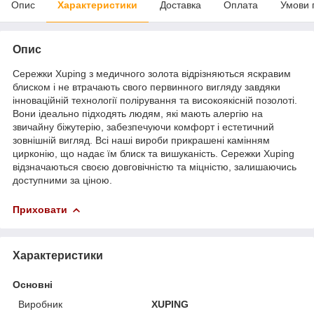
Опис
Характеристики
Доставка
Оплата
Умови 
Опис
Сережки Xuping з медичного золота відрізняються яскравим
блиском і не втрачають свого первинного вигляду завдяки
інноваційній технології полірування та високоякісній позолоті.
Вони ідеально підходять людям, які мають алергію на
звичайну біжутерію, забезпечуючи комфорт і естетичний
зовнішній вигляд. Всі наші вироби прикрашені камінням
цирконію, що надає їм блиск та вишуканість. Сережки Xuping
відзначаються своєю довговічністю та міцністю, залишаючись
доступними за ціною.
Приховати
Характеристики
Основні
Виробник
XUPING