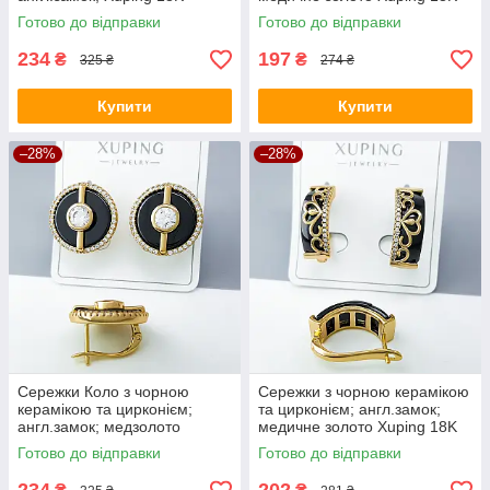
Готово до відправки
Готово до відправки
234
197
₴
₴
325 ₴
274 ₴
Купити
Купити
–28%
–28%
Сережки Коло з чорною
Сережки з чорною керамікою
керамікою та цирконієм;
та цирконієм; англ.замок;
англ.замок; медзолото
медичне золото Xuping 18K
Xuping 18K
Готово до відправки
Готово до відправки