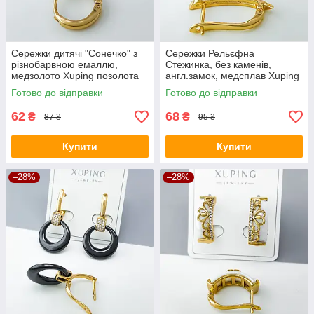
Сережки дитячі "Сонечко" з
Сережки Рельєфна
різнобарвною емаллю,
Стежинка, без каменів,
медзолото Xuping позолота
англ.замок, медсплав Xuping
18К, дитячі
позолота 18K
Готово до відправки
Готово до відправки
62
68
₴
₴
87 ₴
95 ₴
Купити
Купити
–28%
–28%