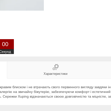
0
0
Секунд
Характеристики
равим блиском і не втрачають свого первинного вигляду завдяки інн
 алергію на звичайну біжутерію, забезпечуючи комфорт і естетичний
ь. Сережки Xuping відзначаються своєю довговічністю та міцністю,