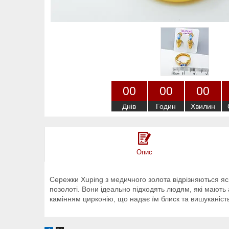
0
0
0
0
0
0
Днів
Годин
Хвилин
Опис
Сережки Xuping з медичного золота відрізняються яск
позолоті. Вони ідеально підходять людям, які мають
камінням цирконію, що надає їм блиск та вишуканіст