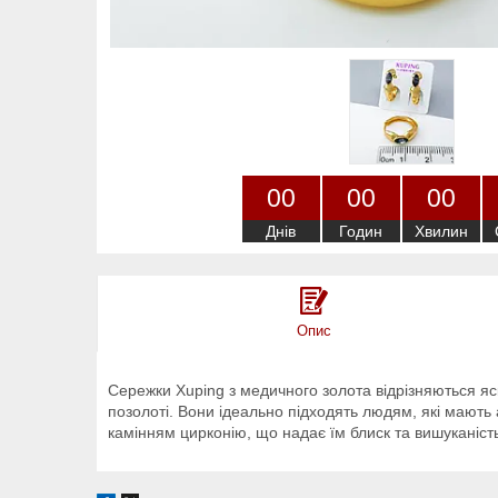
0
0
0
0
0
0
Днів
Годин
Хвилин
Опис
Сережки Xuping з медичного золота відрізняються яск
позолоті. Вони ідеально підходять людям, які мають
камінням цирконію, що надає їм блиск та вишуканіст