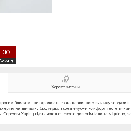
0
0
Секунд
Характеристики
равим блиском і не втрачають свого первинного вигляду завдяки інн
 алергію на звичайну біжутерію, забезпечуючи комфорт і естетичний
ь. Сережки Xuping відзначаються своєю довговічністю та міцністю,