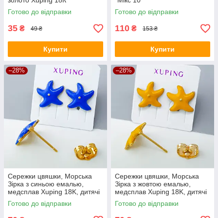
золото Xuping 18К
“Мікс 10”
Готово до відправки
Готово до відправки
35
110
₴
₴
49 ₴
153 ₴
Купити
Купити
–28%
–28%
Сережки цвяшки, Морська
Сережки цвяшки, Морська
Зірка з синьою емалью,
Зірка з жовтою емалью,
медсплав Xuping 18K, дитячі
медсплав Xuping 18K, дитячі
Готово до відправки
Готово до відправки