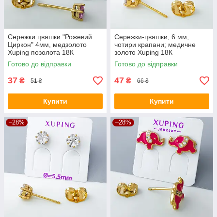
Сережки цвяшки "Рожевий
Сережки-цвяшки, 6 мм,
Циркон" 4мм, медзолото
чотири крапани; медичне
Xuping позолота 18К
золото Xuping 18К
Готово до відправки
Готово до відправки
37
47
₴
₴
51 ₴
66 ₴
Купити
Купити
–28%
–28%