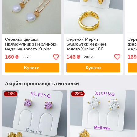
Сережки цвяшки,
Сережки Маркіз
Сере
Прямокутник з Перлиною,
Swarowski; медичне
дзер
медичне золото Xuping
золото Xuping 18К
меди
18К
18К
160
146
169
₴
₴
222 ₴
202 ₴
Купити
Купити
Акційні пропозиції та новинки
–28%
–28%