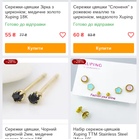
Сережки-цвяшки Зірка з
Сережки цвяшки "Слоненя" з
цирконієм; медичне золото
рожевою емаллю та
Xuping 18K
цирконієм, медзолото Xuping
позолота 18К
Готово до відправки
Готово до відправки
55
60
₴
₴
77 ₴
83 ₴
Купити
Купити
–28%
–28%
Сережки цвяшки, Чорний
Набір сережок-цвяшків
цирконій 2мм, медичне
Xuping TTM Stainless Steel