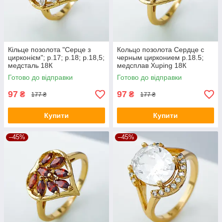
Кільце позолота "Серце з
Кольцо позолота Сердце с
цирконієм"; p.17; р.18; р.18,5;
черным цирконием p.18.5;
медсталь 18К
медсплав Xuping 18К
Готово до відправки
Готово до відправки
97
97
₴
₴
177 ₴
177 ₴
Купити
Купити
–45%
–45%