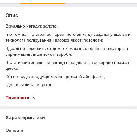
Опис
Візуально нагадує золото;
-не темніє і не втрачає первинного вигляду завдяки унікальній
технології полірування і високої якості позолоти;
-Ідеально підходить людям, які мають алергію на біжутерію і
сприймають лише золоті вироби;
-Естетичний зовнішній вигляд в поєднанні з рекордно низькою
ціною;
-У всіх видів продукції камінь цирконій або фіаніт;
-Довговічність і міцність.
Приховати
Характеристики
Основні