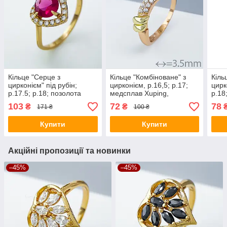
Кільце "Серце з
Кільце "Комбіноване" з
Кіль
цирконієм" під рубін;
цирконієм, р.16,5; р.17;
цирк
p.17.5; р.18; позолота
медсплав Xuping,
р.18
Xuping 18К
позолота 14К
Xupi
103
72
78
₴
₴
171 ₴
100 ₴
Купити
Купити
Акційні пропозиції та новинки
–45%
–45%