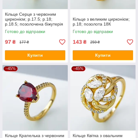
Кільце Серце з червоним
цирконієм; р.17.5; р.18;
Кільце з великим цирконієм;
р.18.5; позолочена біжутерія
р.18; позолота 18К
Xuping
Готово до відправки
Готово до відправки
97
143
₴
₴
177 ₴
259 ₴
Купити
Купити
–45%
–45%
Кільце Крапелька з червоним
Кільце Квітка з овальним