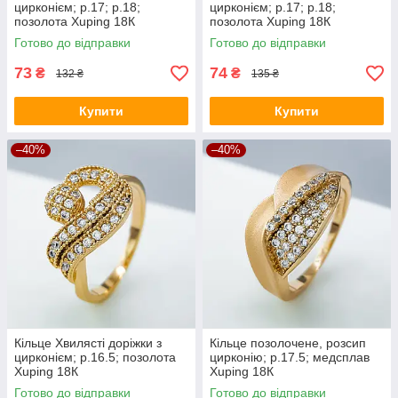
цирконієм; p.17; р.18;
цирконієм; p.17; р.18;
позолота Xuping 18К
позолота Xuping 18К
Готово до відправки
Готово до відправки
73
74
₴
₴
132 ₴
135 ₴
Купити
Купити
–40%
–40%
Кільце Хвилясті доріжки з
Кільце позолочене, розсип
цирконієм; р.16.5; позолота
цирконію; p.17.5; медсплав
Xuping 18К
Xuping 18К
Готово до відправки
Готово до відправки