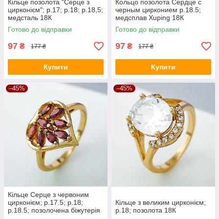
Кільце позолота "Серце з
Кольцо позолота Сердце с
цирконієм"; p.17; р.18; р.18,5;
черным цирконием p.18.5;
медсталь 18К
медсплав Xuping 18К
Готово до відправки
Готово до відправки
97
97
₴
₴
177 ₴
177 ₴
Купити
Купити
–45%
–45%
Кільце Серце з червоним
цирконієм; р.17.5; р.18;
Кільце з великим цирконієм;
р.18.5; позолочена біжутерія
р.18; позолота 18К
Xuping