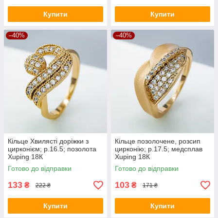
Купити
Купити
–40%
–40%
Кільце Хвилясті доріжки з
Кільце позолочене, розсип
цирконієм; р.16.5; позолота
цирконію; p.17.5; медсплав
Xuping 18К
Xuping 18К
Готово до відправки
Готово до відправки
133
103
₴
₴
222 ₴
171 ₴
Купити
Купити