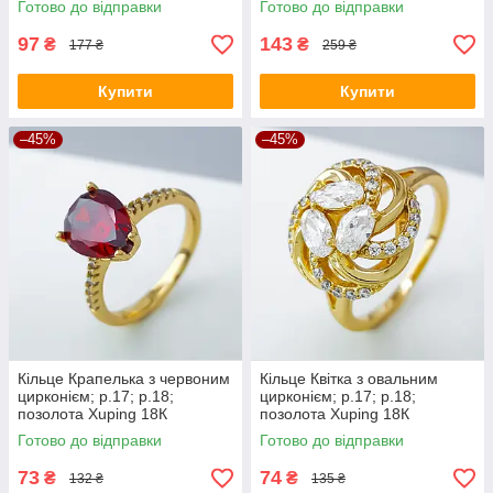
Готово до відправки
Готово до відправки
97
143
₴
₴
177 ₴
259 ₴
Купити
Купити
–45%
–45%
Кільце Крапелька з червоним
Кільце Квітка з овальним
цирконієм; p.17; р.18;
цирконієм; p.17; р.18;
позолота Xuping 18К
позолота Xuping 18К
Готово до відправки
Готово до відправки
73
74
₴
₴
132 ₴
135 ₴