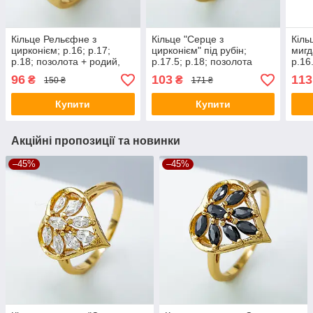
Кільце Рельєфне з
Кільце "Серце з
Кіль
цирконієм; p.16; р.17;
цирконієм" під рубін;
мигд
р.18; позолота + родий,
p.17.5; р.18; позолота
p.16.
Xuping 18К
Xuping 18К
позо
96
103
113
₴
₴
150 ₴
171 ₴
Купити
Купити
Акційні пропозиції та новинки
–45%
–45%