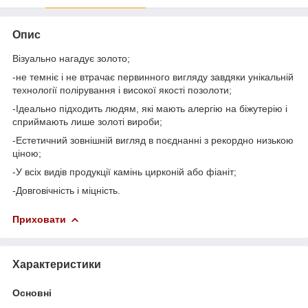
Опис
Візуально нагадує золото;
-не темніє і не втрачає первинного вигляду завдяки унікальній
технології полірування і високої якості позолоти;
-Ідеально підходить людям, які мають алергію на біжутерію і
сприймають лише золоті вироби;
-Естетичний зовнішній вигляд в поєднанні з рекордно низькою
ціною;
-У всіх видів продукції камінь цирконій або фіаніт;
-Довговічність і міцність.
Приховати
Характеристики
Основні