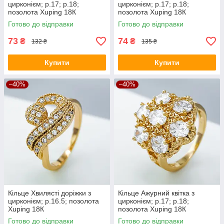
цирконієм; p.17; р.18;
цирконієм; p.17; р.18;
позолота Xuping 18К
позолота Xuping 18К
Готово до відправки
Готово до відправки
73
74
₴
₴
132 ₴
135 ₴
Купити
Купити
–40%
–40%
Кільце Хвилясті доріжки з
Кільце Ажурний квітка з
цирконієм; р.16.5; позолота
цирконієм; p.17; р.18;
Xuping 18К
позолота Xuping 18К
Готово до відправки
Готово до відправки