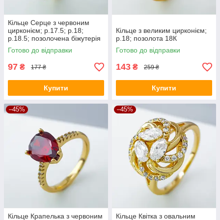
Кільце Серце з червоним
цирконієм; р.17.5; р.18;
Кільце з великим цирконієм;
р.18.5; позолочена біжутерія
р.18; позолота 18К
Xuping
Готово до відправки
Готово до відправки
97
143
₴
₴
177 ₴
259 ₴
Купити
Купити
–45%
–45%
Кільце Крапелька з червоним
Кільце Квітка з овальним