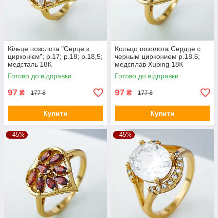
Кільце позолота "Серце з
Кольцо позолота Сердце с
цирконієм"; p.17; р.18; р.18,5;
черным цирконием p.18.5;
медсталь 18К
медсплав Xuping 18К
Готово до відправки
Готово до відправки
97
97
₴
₴
177 ₴
177 ₴
Купити
Купити
–45%
–45%