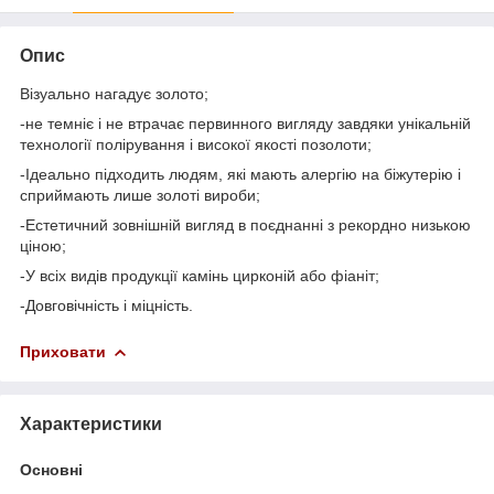
Опис
Візуально нагадує золото;
-не темніє і не втрачає первинного вигляду завдяки унікальній
технології полірування і високої якості позолоти;
-Ідеально підходить людям, які мають алергію на біжутерію і
сприймають лише золоті вироби;
-Естетичний зовнішній вигляд в поєднанні з рекордно низькою
ціною;
-У всіх видів продукції камінь цирконій або фіаніт;
-Довговічність і міцність.
Приховати
Характеристики
Основні