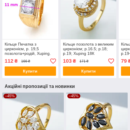
Кільце Печатка з
Кільце позолота з великим
Кіль
цирконієм, р. 19,5
цирконієм; p.16.5; р.18;
цирк
позолота+родій, Xuping.
р.19; Xuping 18К
р.19
18К
Xupi
112
103
79
₴
₴
166 ₴
171 ₴
Купити
Купити
Акційні пропозиції та новинки
–45%
–45%