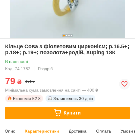
Кільце Сова з фіолетовим цирконієм; р.16.5+;
р.18+; р.19+; позолота+родій, Xuping 18К
В наявності
Код: 74.1782
Роздріб
79
₴
131 ₴
Мінімальна сума замовлення на сайті — 400 ₴
Економія
52 ₴
Залишилось
30 днів
Купити
Опис
Характеристики
Доставка
Оплата
Умови 