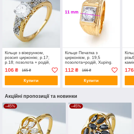
Кільце з візерунком,
Кільце Печатка з
Кіль
розсип цирконію; p.17;
цирконієм, р. 19,5
різь
р.18; позолота + родій,
позолота+родій, Xuping.
камі
Xuping 18К
18К
позо
106
112
176
₴
₴
165 ₴
166 ₴
Купити
Купити
Акційні пропозиції та новинки
–45%
–45%