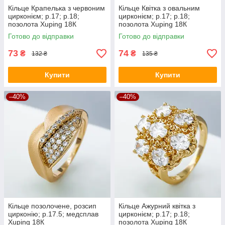
Кільце Крапелька з червоним
Кільце Квітка з овальним
цирконієм; p.17; р.18;
цирконієм; p.17; р.18;
позолота Xuping 18К
позолота Xuping 18К
Готово до відправки
Готово до відправки
73
74
₴
₴
132 ₴
135 ₴
Купити
Купити
–40%
–40%
Кільце позолочене, розсип
Кільце Ажурний квітка з
цирконію; p.17.5; медсплав
цирконієм; p.17; р.18;
Xuping 18К
позолота Xuping 18К