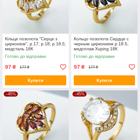
Кільце позолота "Серце з
Кольцо позолота Сердце с
цирконієм"; p.17; р.18; р.18,5;
черным цирконием p.18.5;
медсталь 18К
медсплав Xuping 18К
Готово до відправки
Готово до відправки
97
97
₴
₴
177 ₴
177 ₴
Купити
Купити
–45%
–45%