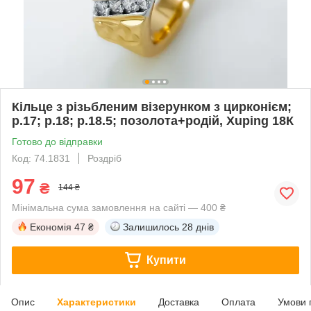
Кільце з різьбленим візерунком з цирконієм;
р.17; р.18; р.18.5; позолота+родій, Xuping 18К
Готово до відправки
Код: 74.1831
Роздріб
97
₴
144 ₴
Мінімальна сума замовлення на сайті — 400 ₴
Економія
47 ₴
Залишилось
28 днів
Купити
Опис
Характеристики
Доставка
Оплата
Умови 