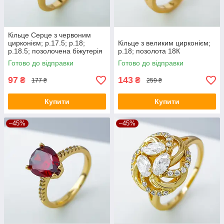
Кільце Серце з червоним
цирконієм; р.17.5; р.18;
Кільце з великим цирконієм;
р.18.5; позолочена біжутерія
р.18; позолота 18К
Xuping
Готово до відправки
Готово до відправки
97
143
₴
₴
177 ₴
259 ₴
Купити
Купити
–45%
–45%