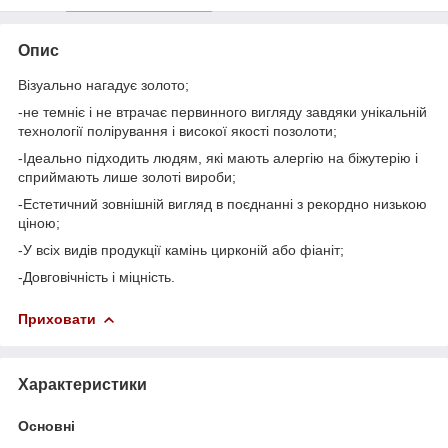
Опис
Візуально нагадує золото;
-не темніє і не втрачає первинного вигляду завдяки унікальній
технології полірування і високої якості позолоти;
-Ідеально підходить людям, які мають алергію на біжутерію і
сприймають лише золоті вироби;
-Естетичний зовнішній вигляд в поєднанні з рекордно низькою
ціною;
-У всіх видів продукції камінь цирконій або фіаніт;
-Довговічність і міцність.
Приховати
Характеристики
Основні