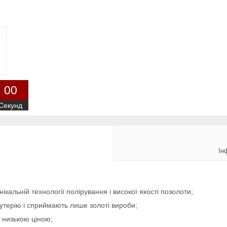
0
0
Секунд
Ін
ікальній технології полірування і високої якості позолоти;
жутерію і сприймають лише золоті вироби;
о низькою ціною;