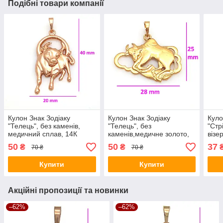
Подібні товари компанії
Кулон Знак Зодіаку
Кулон Знак Зодіаку
Куло
"Телець", без каменів,
"Телець", без
"Стр
медичний сплав, 14К
каменів,медичне золото,
візе
18К
медз
50
50
37
₴
₴
70 ₴
70 ₴
Купити
Купити
Акційні пропозиції та новинки
–62%
–62%