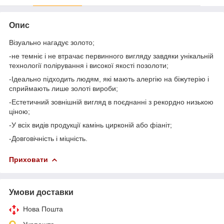
Опис
Візуально нагадує золото;
-не темніє і не втрачає первинного вигляду завдяки унікальній
технології полірування і високої якості позолоти;
-Ідеально підходить людям, які мають алергію на біжутерію і
сприймають лише золоті вироби;
-Естетичний зовнішній вигляд в поєднанні з рекордно низькою
ціною;
-У всіх видів продукції камінь цирконій або фіаніт;
-Довговічність і міцність.
Приховати
Умови доставки
Нова Пошта