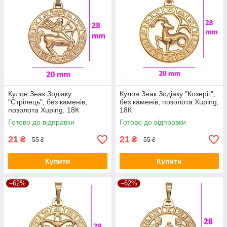
Кулон Знак Зодіаку
Кулон Знак Зодіаку "Козеріг",
"Стрілець", без каменів,
без каменів, позолота Xuping,
позолота Xuping, 18К
18К
Готово до відправки
Готово до відправки
21
21
₴
₴
55 ₴
55 ₴
Купити
Купити
–62%
–62%