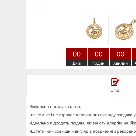
0
0
0
0
0
0
Днів
Годин
Хвилин
Опис
Візуально нагадує золото;
-не темніє і не втрачає первинного вигляду завдяки ун
-Ідеально підходить людям, які мають алергію на бі
-Естетичний зовнішній вигляд в поєднанні з рекордн