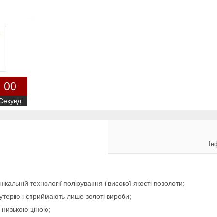
0
0
Секунд
Ін
ікальній технології полірування і високої якості позолоти;
жутерію і сприймають лише золоті вироби;
о низькою ціною;