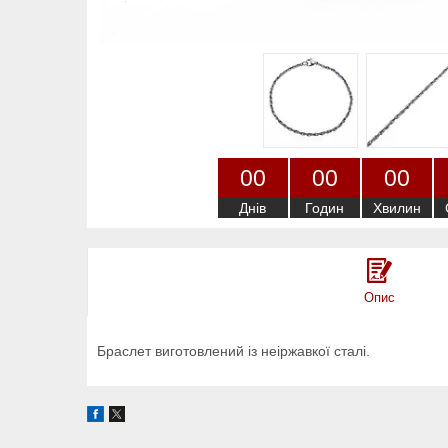
0
0
0
0
0
0
Днів
Годин
Хвилин
Опис
Браслет виготовлений із неіржавкої сталі.