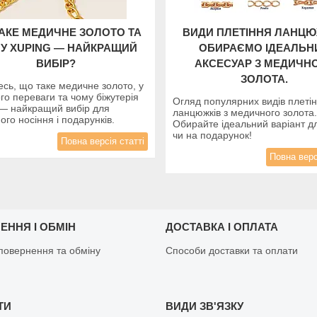
АКЕ МЕДИЧНЕ ЗОЛОТО ТА
ВИДИ ПЛЕТІННЯ ЛАНЦЮ
У XUPING — НАЙКРАЩИЙ
ОБИРАЄМО ІДЕАЛЬН
ВИБІР?
АКСЕСУАР З МЕДИЧН
ЗОЛОТА.
есь, що таке медичне золото, у
го переваги та чому біжутерія
Огляд популярних видів плеті
 — найкращий вибір для
ланцюжків з медичного золота.
го носіння і подарунків.
Обирайте ідеальний варіант д
чи на подарунок!
Повна версія статті
Повна верс
ЕННЯ І ОБМІН
ДОСТАВКА І ОПЛАТА
повернення та обміну
Способи доставки та оплати