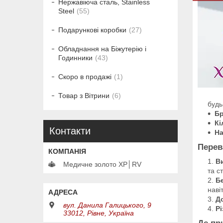
Нержавіюча сталь, Stainless
Steel
55
Подарункові коробки
27
Обладнання на Біжутерію і
Годинники
43
Скоро в продажі
1
Товар з Вітрини
6
будь
Бр
Кі
Контакти
Н
Перев
В
Медичне золото XP│RV
та с
Б
наві
Д
вул. Данила Галицького, 9
Рі
33012, Рівне, Україна