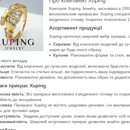
Про компанію Xuping
Компанія Xuping Jewelry, заснована в 199
високоякісним прикрасам. Xuping спеціалі
медичного сплаву, покритих позолоткою 1
Асортимент продукції
Xuping пропонує широкий вибір прикрас, 
Сережки
: Від класичних моделей до су
шарм до будь-якого образу.
Кулони
: Різноманітні форми та стилі, 
-якого випадку.
аслети
: Від класичних до сучасних моделей, включаючи браслети на
льця
: Елегантні та стильні кільця, які підкреслюють вашу індивідуаль
амисто
: Різноманітні дизайни, які доповнюють ваш образ та додають
аги прикрас Xuping
исока якість
: Всі прикраси виготовлені з медичного сплаву та покри
тійкість до зношування.
езпека
: Прикраси Xuping не містять шкідливих речовин і не виклика
ть для чутливої шкіри.
оступність
: Завдяки доступним цінам, кожен може дозволити собі п
зноманітність
: Широкий асортимент прикрас дозволяє знайти ідеал