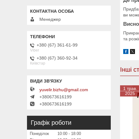
Де пр
Придбат
ви може
Менеджер
Висно
Прикрас
та розк
+380 (67) 361-61-99
Viber
+380 (67) 360-92-34
Київстар
Інші ст
1 трав.
yuvelir.bizhu@gmail.com
2025
+380673616199
+380673616199
Графік роботи
Понеділок
10:00
18:00