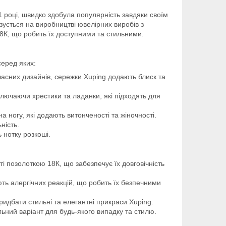
1 році, швидко здобула популярність завдяки своїм
зується на виробництві ювелірних виробів з
8К, що робить їх доступними та стильними.
серед яких:
часних дизайнів, сережки Xuping додають блиск та
включаючи хрестики та ладанки, які підходять для
 ногу, які додають витонченості та жіночності.
ність.
 нотку розкоші.
ті позолоткою 18К, що забезпечує їх довговічність
ють алергічних реакцій, що робить їх безпечними
ридбати стильні та елегантні прикраси Xuping.
ьний варіант для будь-якого випадку та стилю.