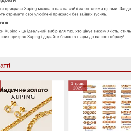
идбати
и прикраси Xuping можна в нас на сайті за оптовими цінами. Завдяк
те отримати свої улюблені прикраси без зайвих зусиль.
вок
и Xuping - це ідеальний вибір для тих, хто цінує високу якість, стил
ішних прикрас Xuping і додайте блиск та шарм до вашого образу!
атті
1 трав.
2025