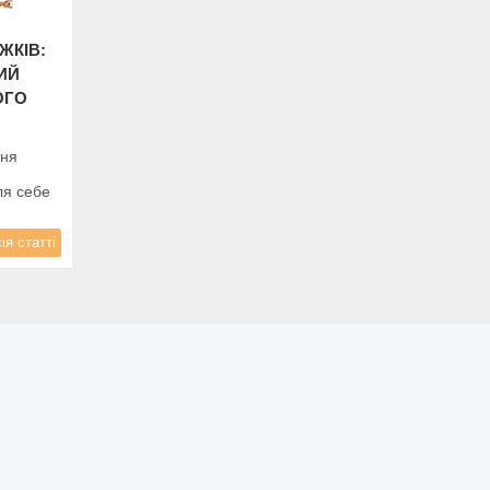
ЖКІВ:
ИЙ
ОГО
ння
ля себе
ія статті