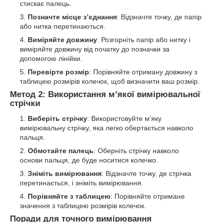
стискає палець.
Позначте місце з’єднання
: Відзначте точку, де папір
або нитка перетинаються.
Виміряйте довжину
: Розгорніть папір або нитку і
виміряйте довжину від початку до позначки за
допомогою лінійки.
Перевірте розмір
: Порівняйте отриману довжину з
таблицею розмірів колечок, щоб визначити ваш розмір.
Метод 2: Використання м’якої вимірювальної
стрічки
Виберіть стрічку
: Використовуйте м’яку
вимірювальну стрічку, яка легко обертається навколо
пальця.
Обмотайте палець
: Оберніть стрічку навколо
основи пальця, де буде носитися колечко.
Зніміть вимірювання
: Відзначте точку, де стрічка
перетинається, і зніміть вимірювання.
Порівняйте з таблицею
: Порівняйте отримане
значення з таблицею розмірів колечок.
Поради для точного вимірювання