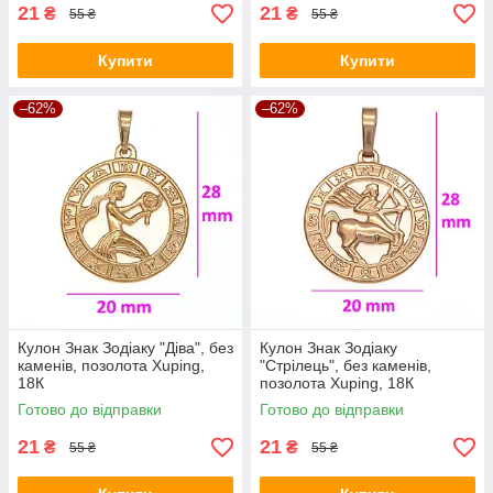
21
21
₴
₴
55 ₴
55 ₴
Купити
Купити
–62%
–62%
Кулон Знак Зодіаку "Діва", без
Кулон Знак Зодіаку
каменів, позолота Xuping,
"Стрілець", без каменів,
18К
позолота Xuping, 18К
Готово до відправки
Готово до відправки
21
21
₴
₴
55 ₴
55 ₴