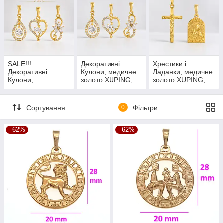
насолоджуйтесь їхньою красою щодня! Ці прикраси є
ідеальним вибором для тих, хто цінує якісну біжутерію.
SALE!!!
Декоративні
Хрестики і
Декоративні
Кулони, медичне
Ладанки, медичне
Кулони,
золото XUPING,
золото XUPING,
медзолото
позолота 18К
позолота 18К
XUPING, позолота
18К
Сортування
0
Фільтри
–62%
–62%