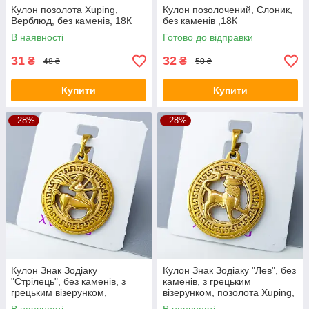
Кулон позолота Xuping,
Кулон позолочений, Слоник,
Верблюд, без каменів, 18К
без каменів ,18К
В наявності
Готово до відправки
31
32
₴
₴
48 ₴
50 ₴
Купити
Купити
–28%
–28%
Кулон Знак Зодіаку
Кулон Знак Зодіаку "Лев", без
"Стрілець", без каменів, з
каменів, з грецьким
грецьким візерунком,
візерунком, позолота Xuping,
позолота Xuping, 12К
12К