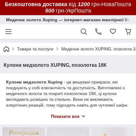
Безкоштовна доставка
від
1200
грн-НоваПошта
500
грн-УкрПошта
Медичне золото Xuping — інтернет-магазин ювелірної біжут
Товари та послуги
Медичне золото XUPING, позолота 1
Кулони медзолото XUPING, позолотка 18К
Кулони медзолото Xuping
- це вишукані прикраси, які
поєднують у собі елегантність та доступність. Виготовлені з
медичного золота та покриті позолоткою 18К, ці кулони
виглядають розкішно та стильно. Вони не викликають
алергічних реакцій, тому підходять навіть для чутливої шкіри.
У нашому асортименті ви знайдете кулони різних форм та
Показати все
дизайнів: від класичних хрестиків до сучасних декоративних
елементів, таких як ладанки. Кожен кулон Xuping стане
чудовим доповненням до вашого образу, додаючи йому
нотку вишуканості та шарму. Придбайте кулони Xuping та