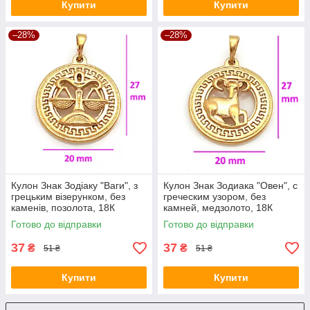
Купити
Купити
–28%
–28%
Кулон Знак Зодіаку "Ваги", з
Кулон Знак Зодиака "Овен", с
грецьким візерунком, без
греческим узором, без
каменів, позолота, 18К
камней, медзолото, 18К
Готово до відправки
Готово до відправки
37
37
₴
₴
51 ₴
51 ₴
Купити
Купити