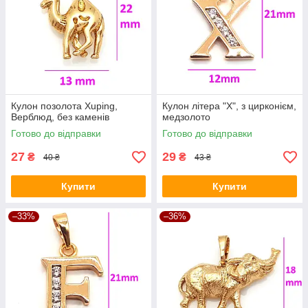
Кулон позолота Xuping,
Кулон літера "Х", з цирконієм,
Верблюд, без каменів
медзолото
Готово до відправки
Готово до відправки
27
29
₴
₴
40 ₴
43 ₴
Купити
Купити
–33%
–36%