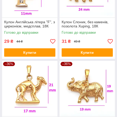
Кулон Англійська літера "F", з
Кулон Слоник, без каменів,
цирконієм, медсплав, 18К
позолота Xuping, 18К
Готово до відправки
Готово до відправки
29
31
₴
₴
44 ₴
49 ₴
Купити
Купити
–36%
–36%