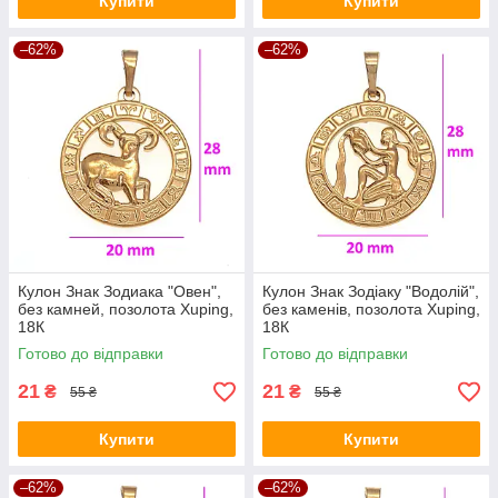
Купити
Купити
–62%
–62%
Кулон Знак Зодиака "Овен",
Кулон Знак Зодіаку "Водолій",
без камней, позолота Xuping,
без каменів, позолота Xuping,
18К
18К
Готово до відправки
Готово до відправки
21
21
₴
₴
55 ₴
55 ₴
Купити
Купити
–62%
–62%